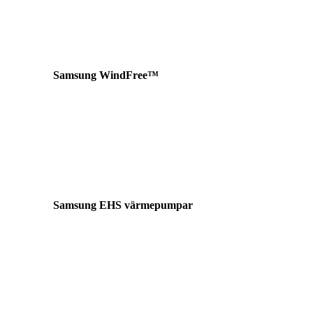
långsiktig drift av Samsung värmepumpar.
Samsung WindFree™
Komfort utan drag
WindFree™ sprider luften genom tusentals
mikrohål vilket ger ett jämnt och behagligt
inomhusklimat utan kall luftström
Samsung EHS värmepumpar
Energieffektiv uppvärmning
Samsung EHS luft-vattenvärmepumpar ger
energieffektiv uppvärmning och varmvatten
för bostäder och fastigheter.