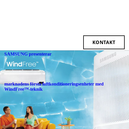
hållbar fastighetsutveckling.
teknisk analys till färdig och
verifierad anläggning, med
både teknisk och ekonomisk
transparens.
KONTAKT
SAMSUNG presenterar
marknadens första luftkonditioneringsenheter med
WindFree™-teknik