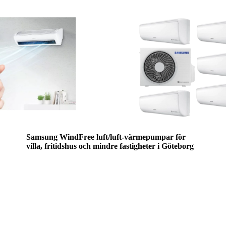
Samsung WindFree luft/luft-värmepumpar för
villa, fritidshus och mindre fastigheter i Göteborg
Behöver ni en ny installation, uppgradering av
befintligt klimatsystem eller rådgivning kring
energieffektiv uppvärmning och komfortkyla?
Rubik VVS levererar projekterade och driftsäkra
lösningar baserade på Samsung WindFree luft/luft-
teknik, med fokus på komfort, energieffektivitet och