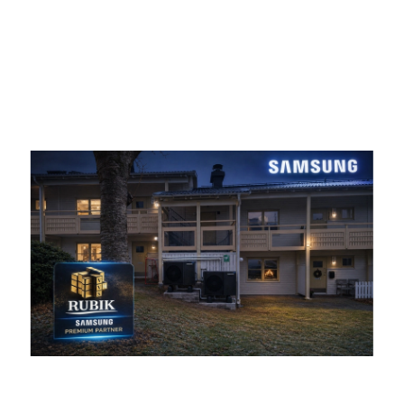
AI Auto Comfort introducerar ett intelligent
sätt att leva. För att göra livet enklare och mer
effektivt analyseras miljön i rummet och
användarmönster. Baserat på dina önskemål
och utomhustemperaturen, justerar enheten
automatiskt temperaturen för att optimera
rummets klimatförhållanden för att alltid
garantera fullständig komfort.