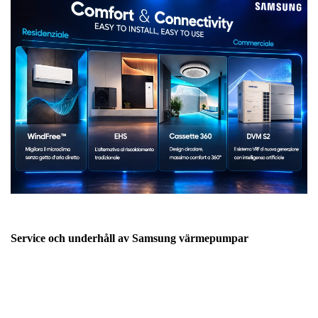
Service och underhåll av Samsung värmepumpar
För att säkerställa en stabil och energieffektiv drift är regelbunden
service av värmepumpssystemet viktigt. Rubik VVS erbjuder
professionell service och serviceavtal för
Samsung
värmepumpar
där våra tekniker kontrollerar systemets funktion,
drift och tekniska komponenter.