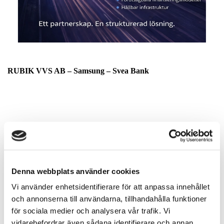
RUBIK VVS AB – Samsung – Svea Bank
Rubik VVS AB har, i strategiskt samarbete med Samsung och
Svea Bank, etablerat ett strukturerat erbjudande för nyinstallation
av värme- och kylsystem i Västra Götaland, riktat till
bostadsrättsföreningar och kommersiella fastighetsägare.
Genom att kombinera Samsungs tekniskt avancerade och
energieffektiva klimatsystem med Svea Banks professionella
finansieringslösningar skapas en integrerad modell för investering
i modern fastighetsteknik. Upplägget möjliggör
Denna webbplats använder cookies
energieffektivisering och systemmodernisering med kontrollerad
kapitalbindning och förutsägbar kostnadsstruktur.
Vi använder enhetsidentifierare för att anpassa innehållet
och annonserna till användarna, tillhandahålla funktioner
Teknisk och finansiell
Anpassat för professionell
för sociala medier och analysera vår trafik. Vi
helhetslösning
fastighetsförvaltning
vidarebefordrar även sådana identifierare och annan