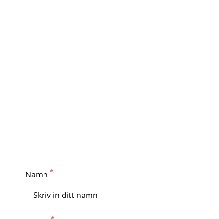
Ni får:
Bedömning av rätt WindFree-lösning för er fastighet
Rekommendationer för optimal placering och drift
Tydlig offert och nästa steg
Boka konsultation med våra specialister
Rubik VVS – Samsung WindFree i Göteborg med
fokus på komfort, energieffektivitet och driftsäker
funktion
Namn