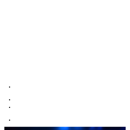
Samsung Premium Partner – Installation och service av
Samsung värmepumpar
Rubik VVS är
Samsung Premium Partner
och erbjuder
installation, service och underhåll av
Samsung värmepumpar i
Göteborg
. Genom vårt partnerskap med Samsung har vi
specialistkompetens inom Samsungs värmepumpssystem och
arbetar enligt tillverkarens tekniska riktlinjer.
Det innebär att ni får en trygg och kompetent partner för
installation, service och drift av Samsung värmepumpar i både
bostäder och fastigheter.
Vi arbetar med flera av Samsungs moderna systemlösningar, bland
annat:
Samsung WindFree™
– komfortabel luftkonditionering
utan drag
Samsung EHS
– energieffektiva luft/vatten-värmepumpar
Cassette 360
– designlösningar för kontor och kommersiella
miljöer
DVM S2
– avancerade VRF-system för större fastigheter