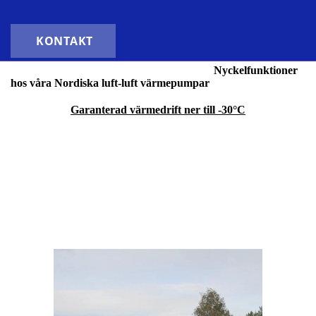
KONTAKT
Nyckelfunktioner
hos våra Nordiska luft-luft värmepumpar
Garanterad värmedrift ner till -30°C
Våra luft-värmepumpar är utvecklade för det nordiska klimatet de
har en hög energieffektivitet med garanterad värmedrift ner till
-30°C.