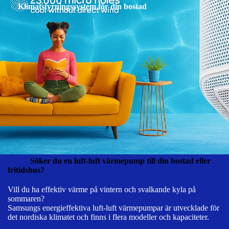
Klimatstyrningssystem för din bostad
Söker du en luft-luft värmepump till din bostad eller
fritidshus?
Vill du ha effektiv värme på vintern och svalkande kyla på
sommaren?
Samsungs energieffektiva luft-luft värmepumpar är utvecklade för
det nordiska klimatet och finns i flera modeller och kapaciteter.