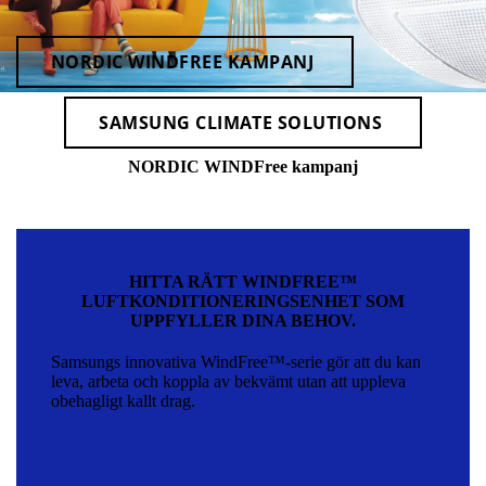
NORDIC WINDFREE KAMPANJ
SAMSUNG CLIMATE SOLUTIONS
NORDIC WINDFree kampanj
HITTA RÄTT WINDFREE™
LUFTKONDITIONERINGSENHET SOM
UPPFYLLER DINA BEHOV.
Samsungs innovativa WindFree™-serie gör att du kan
leva, arbeta och koppla av bekvämt utan att uppleva
obehagligt kallt drag.