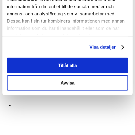
information från din enhet till de sociala medier och
Samarbetet omfattar:
För bostadsrättsföreningar och
annons- och analysföretag som vi samarbetar med.
företag innebär lösningen:
Projektering och
Dessa kan i sin tur kombinera informationen med annan
dimensionering enligt
Reducerad
information som du har tillhandahållit eller som de har
fastighetens specifika
energiförbrukning och
samlat in när du har använt deras tjänster.
effekt- och energibehov
förbättrad driftsekonomi
Installation av
Förbättrad
Visa detaljer
högpresterande värme-
inomhuskomfort och
och kylsystem från
klimatkontroll
Samsung
Förutsägbar
Tillåt alla
Certifierad driftsättning
investeringskostnad
och dokumenterad
genom anpassad
prestandaverifiering
finansiering
Avvisa
Anpassade
Modern och
finansieringsupplägg
framtidssäkrad
genom Svea Bank
energiinfrastruktur
Strukturerad uppföljning
Genom att integrera teknisk
och långsiktig service
kompetens, tillverkarstöd och
finansiell struktur erbjuder
Detta säkerställer en
Rubik VVS AB en stabil
professionell
plattform för långsiktig och
genomförandeprocess från