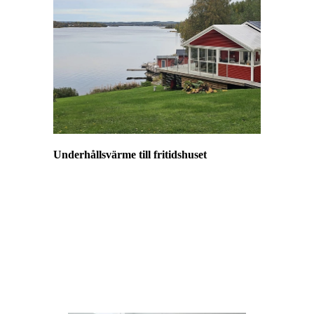
Underhållsvärme till fritidshuset
Spara energi samtidigt som ditt fritidshus hålls
varmt och torrt när du inte är där. Du kan
steglöst ställa in din värmepump på
temperaturer mellan 8-30°C . När du sedan är
på väg till fritidshuset kan du med appen
SmartThings höja temperaturen så det är varmt
(eller svalt) och behagligt när du kommer
fram.