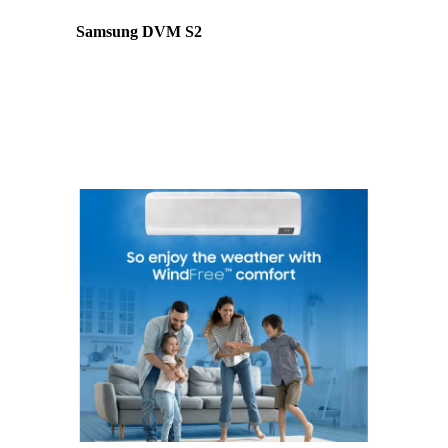
Samsung DVM S2
För större fastigheter
DVM S2 är Samsungs avancerade VRF-
system för kommersiella fastigheter med hög
energieffektivitet och intelligent styrning.