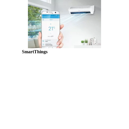
SmartThings
Samsung SmartThings gör ditt hem smartare.
Du får full kontroll på din energiförbrukning
och kan även se historisk förbrukning. Från
din mobiltelefon kan du ändra temperatur, sätta
på eller stänga av din luft-värmepump och
mycket mer. Anslut, automatisera och hantera
alla dina vitvaror och all din teknik som är
kompatibel med Samsung och SmartThings
med en enda lättanvänd app. När du har
skapat din SmartThings-profil kommer appen
automatiskt att hitta kompatibla enheter.
*Du behöver ladda ner en appen SmartThings